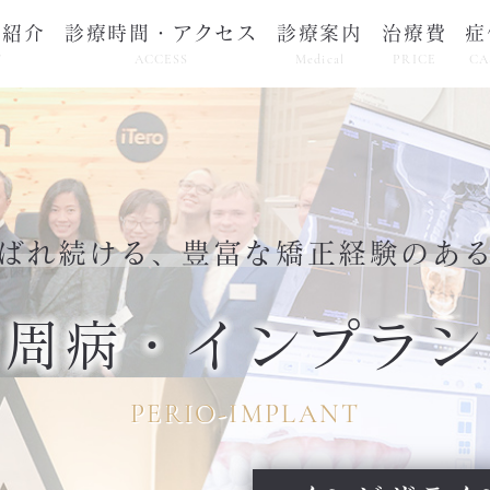
フ紹介
診療時間・アクセス
診療案内
治療費
症
F
ACCESS
Medical
PRICE
CA
ばれ続ける
、
豊富な矯正経験のあ
歯周病・インプラン
PERIO-IMPLANT