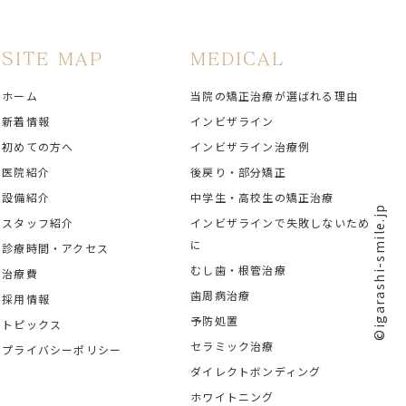
SITE MAP
MEDICAL
ホーム
当院の矯正治療が選ばれる理由
新着情報
インビザライン
初めての方へ
インビザライン治療例
医院紹介
後戻り・部分矯正
設備紹介
中学生・高校生の矯正治療
©igarashi-smile.jp
スタッフ紹介
インビザラインで失敗しないため
に
診療時間・アクセス
むし歯・根管治療
治療費
歯周病治療
採用情報
予防処置
トピックス
セラミック治療
プライバシーポリシー
ダイレクトボンディング
ホワイトニング