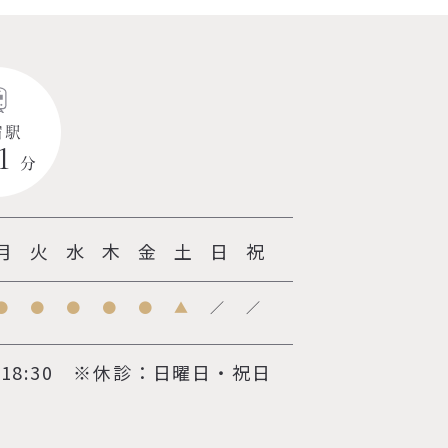
宿駅
１
分
月
火
水
木
金
土
日
祝
●
●
●
●
●
▲
／
／
18:30
※休診：日曜日・祝日