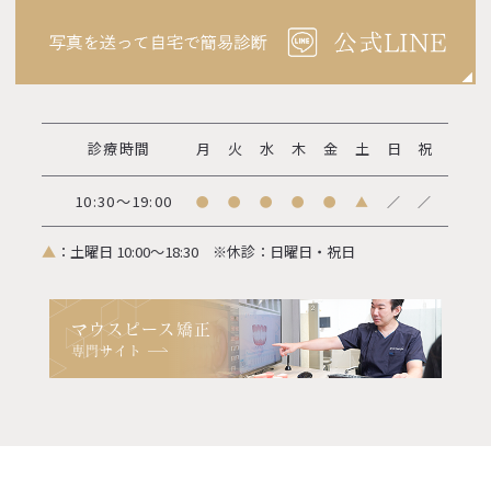
診療時間
月
火
水
木
金
土
日
祝
10:30～19:00
●
●
●
●
●
▲
／
／
▲
：土曜日 10:00～18:30
※休診：日曜日・祝日
マウスピース矯正
専門サイト