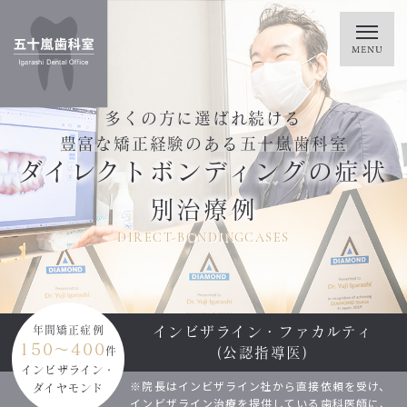
多くの方に選ばれ続ける
豊富な矯正経験のある五十嵐歯科室
ダイレクトボンディングの症状
別治療例
DIRECT-BONDINGCASES
インビザライン・ファカルティ
年間矯正症例
150～400
(公認指導医)
件
インビザライン・
※院長はインビザライン社から直接依頼を受け、
ダイヤモンド
インビザライン治療を提供している歯科医師に、