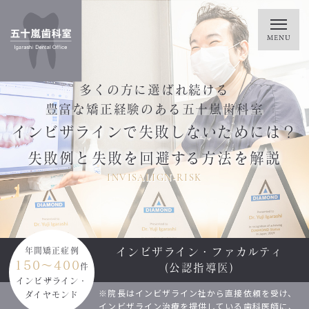
多くの方に選ばれ続ける
豊富な矯正経験のある五十嵐歯科室
インビザラインで失敗しないためには？
失敗例と失敗を回避する方法を解説
INVISALIGN-RISK
インビザライン・ファカルティ
年間矯正症例
150～400
(公認指導医)
件
インビザライン・
※院長はインビザライン社から直接依頼を受け、
ダイヤモンド
インビザライン治療を提供している歯科医師に、