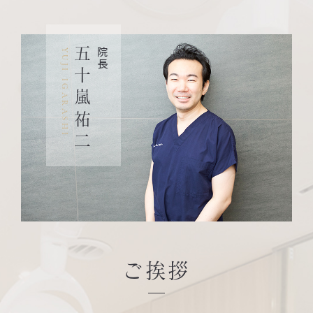
五十嵐祐二
院長
YUJI IGARASHI
ご挨拶