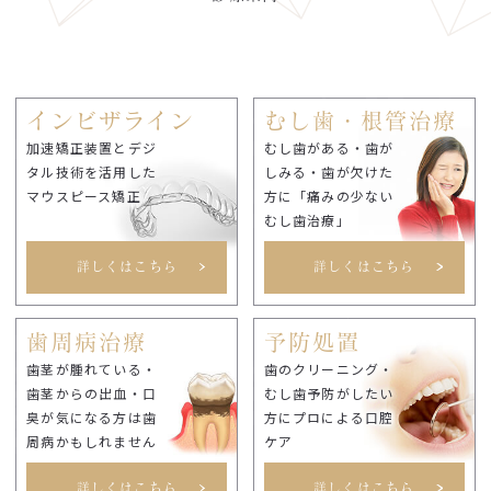
インビザライン
むし歯・根管治療
加速矯正装置とデジ
むし歯がある・歯が
タル技術を活用した
しみる・歯が欠けた
マウスピース矯正
方に「痛みの少ない
むし歯治療」
詳しくはこちら
詳しくはこちら
歯周病治療
予防処置
歯茎が腫れている・
歯のクリーニング・
歯茎からの出血・口
むし歯予防がしたい
臭が気になる方は歯
方にプロによる口腔
周病かもしれません
ケア
詳しくはこちら
詳しくはこちら