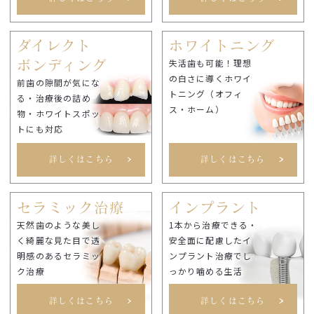
ダイレクト
ホワイトニング
失活歯も可能！理想
ボンディング
の白さに導くホワイ
前歯の隙間が気にな
トニング（オフィ
る・治療後の詰め
ス・ホーム）
物・ホワイトスポッ
トにも対応
詳しくはこちら
詳しくはこちら
セラミック治療
インプラント
天然歯のような美し
1本から治療できる・
く綺麗な見た目で透
安全面に配慮したイ
明感のあるセラミッ
ンプラント治療でし
ク治療
っかり噛める生活
詳しくはこちら
詳しくはこちら