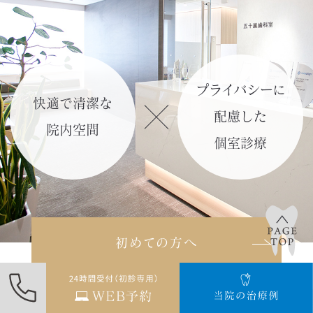
「リモートチェック（遠隔モニタリン
グ）」
の記事を作成しました。
詳しくはこち
プライバシーに
ら≫
快適で清潔な
配慮した
院内空間
2024.02.11
個室診療
「光加速矯正装置（オルソパルス）」
のページを更新しました。
詳しくはこちら≫
初めての方へ
2024.02.09
「矯正年齢別のお悩みについて」の記
事を更新しました。