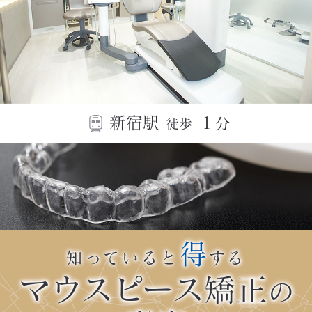
新宿駅
１
分
徒歩
得
知っていると
する
マウスピース矯正
の