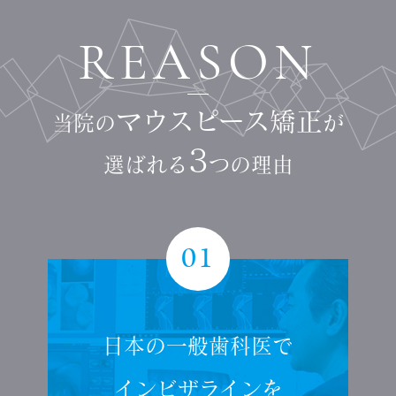
REASON
マウスピース矯正
当院の
が
3
選ばれる
つの理由
01
日本の一般歯科医で
インビザラインを