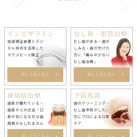
インビザライン
むし歯・根管治療
加速矯正装置とデジ
むし歯がある・歯が
タル技術を活用した
しみる・歯が欠けた
マウスピース矯正
方に「痛みの少ない
むし歯治療」
詳しくはこちら
詳しくはこちら
歯周病治療
予防処置
歯茎が腫れている・
歯のクリーニング・
歯茎からの出血・口
むし歯予防がしたい
臭が気になる方は歯
方にプロによる口腔
周病かもしれません
ケア
詳しくはこちら
詳しくはこちら