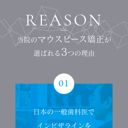
REASON
マウスピース矯正
当院の
が
3
選ばれる
つの理由
01
日本の一般歯科医で
インビザラインを