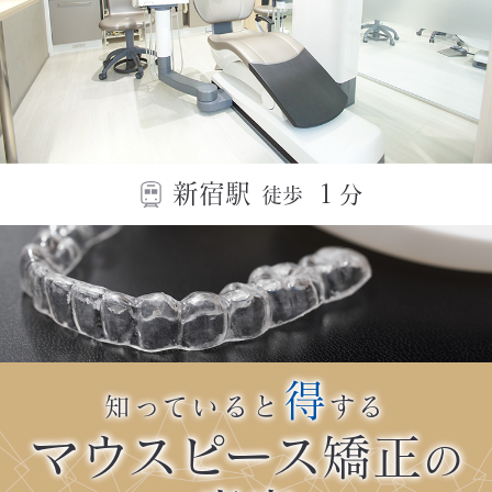
新宿駅
１
分
徒歩
得
知っていると
する
マウスピース矯正
の