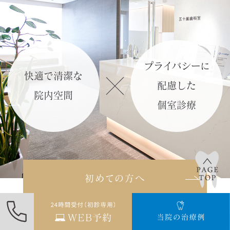
「リモートチェック（遠隔モニタリン
グ）」
の記事を作成しました。
詳しくはこち
プライバシーに
ら≫
快適で清潔な
配慮した
院内空間
2024.02.11
個室診療
「光加速矯正装置（オルソパルス）」
のページを更新しました。
詳しくはこちら≫
初めての方へ
2024.02.09
「矯正年齢別のお悩みについて」の記
事を更新しました。