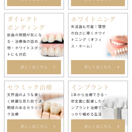
ダイレクト
ホワイトニング
失活歯も可能！理想
ボンディング
の白さに導くホワイ
前歯の隙間が気にな
トニング（オフィ
る・治療後の詰め
ス・ホーム）
物・ホワイトスポッ
トにも対応
詳しくはこちら
詳しくはこちら
セラミック治療
インプラント
天然歯のような美し
1本から治療できる・
く綺麗な見た目で透
安全面に配慮したイ
明感のあるセラミッ
ンプラント治療でし
ク治療
っかり噛める生活
詳しくはこちら
詳しくはこちら