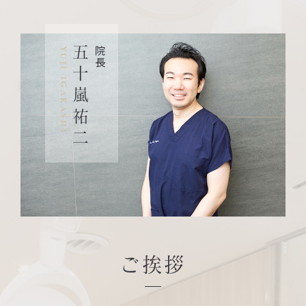
五十嵐祐二
院長
YUJI IGARASHI
ご挨拶