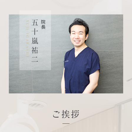
五十嵐祐二
院長
YUJI IGARASHI
ご挨拶