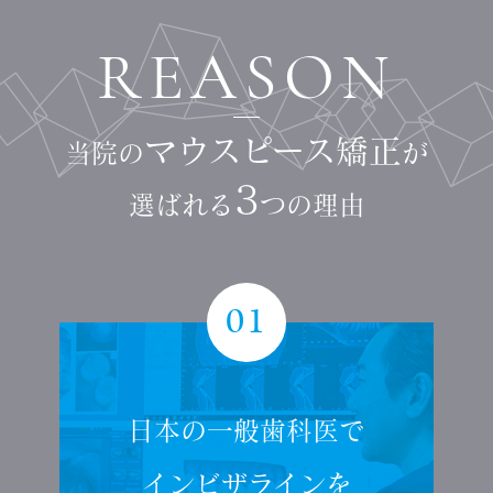
REASON
マウスピース矯正
当院の
が
3
選ばれる
つの理由
01
日本の一般歯科医で
インビザラインを