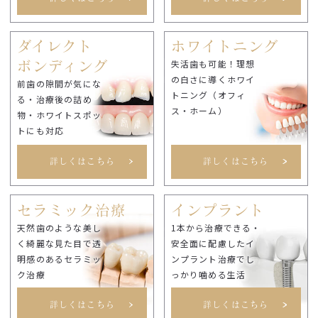
ダイレクト
ホワイトニング
失活歯も可能！理想
ボンディング
の白さに導くホワイ
前歯の隙間が気にな
トニング（オフィ
る・治療後の詰め
ス・ホーム）
物・ホワイトスポッ
トにも対応
詳しくはこちら
詳しくはこちら
セラミック治療
インプラント
天然歯のような美し
1本から治療できる・
く綺麗な見た目で透
安全面に配慮したイ
明感のあるセラミッ
ンプラント治療でし
ク治療
っかり噛める生活
詳しくはこちら
詳しくはこちら