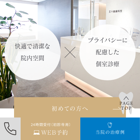
「リモートチェック（遠隔モニタリン
グ）」
の記事を作成しました。
詳しくはこち
プライバシーに
ら≫
快適で清潔な
配慮した
院内空間
2024.02.11
個室診療
「光加速矯正装置（オルソパルス）」
のページを更新しました。
詳しくはこちら≫
初めての方へ
2024.02.09
「矯正年齢別のお悩みについて」の記
事を更新しました。