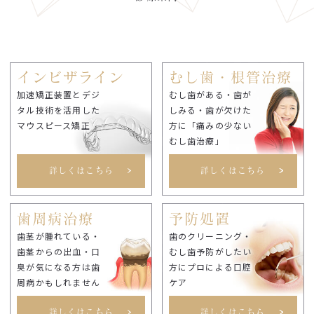
インビザライン
むし歯・根管治療
加速矯正装置とデジ
むし歯がある・歯が
タル技術を活用した
しみる・歯が欠けた
マウスピース矯正
方に「痛みの少ない
むし歯治療」
詳しくはこちら
詳しくはこちら
歯周病治療
予防処置
歯茎が腫れている・
歯のクリーニング・
歯茎からの出血・口
むし歯予防がしたい
臭が気になる方は歯
方にプロによる口腔
周病かもしれません
ケア
詳しくはこちら
詳しくはこちら