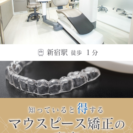
新宿駅
１
分
徒歩
得
知っていると
する
マウスピース矯正
の