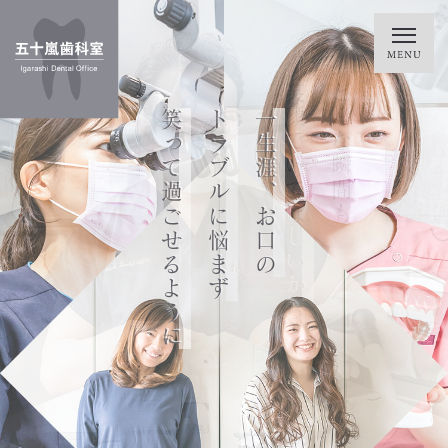
笑って過ごせるように
トラブルに悩まず
一生涯、お口の
「安心」と「信頼」を
精度の高い歯科治療で
デジタル技術を駆使した