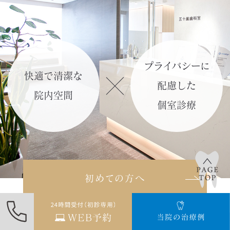
「リモートチェック（遠隔モニタリン
グ）」
の記事を作成しました。
詳しくはこち
プライバシーに
ら≫
快適で清潔な
配慮した
院内空間
2024.02.11
個室診療
「光加速矯正装置（オルソパルス）」
のページを更新しました。
詳しくはこちら≫
初めての方へ
2024.02.09
「矯正年齢別のお悩みについて」の記
事を更新しました。