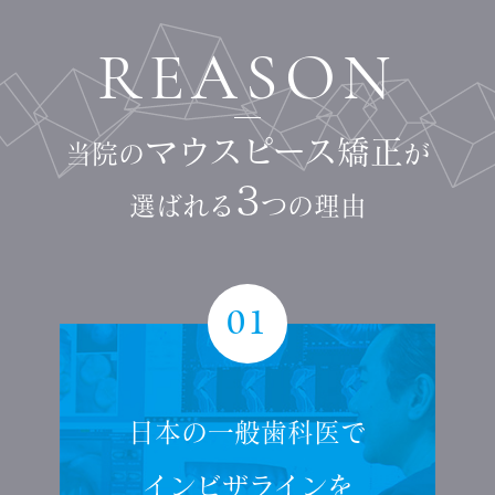
REASON
マウスピース矯正
当院の
が
3
選ばれる
つの理由
01
日本の一般歯科医で
インビザラインを