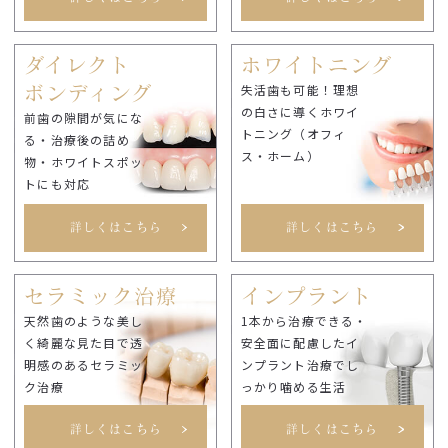
ダイレクト
ホワイトニング
失活歯も可能！理想
ボンディング
の白さに導くホワイ
前歯の隙間が気にな
トニング（オフィ
る・治療後の詰め
ス・ホーム）
物・ホワイトスポッ
トにも対応
詳しくはこちら
詳しくはこちら
セラミック治療
インプラント
天然歯のような美し
1本から治療できる・
く綺麗な見た目で透
安全面に配慮したイ
明感のあるセラミッ
ンプラント治療でし
ク治療
っかり噛める生活
詳しくはこちら
詳しくはこちら