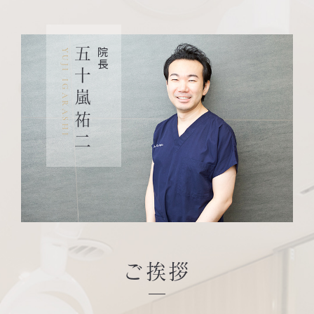
五十嵐祐二
院長
YUJI IGARASHI
ご挨拶