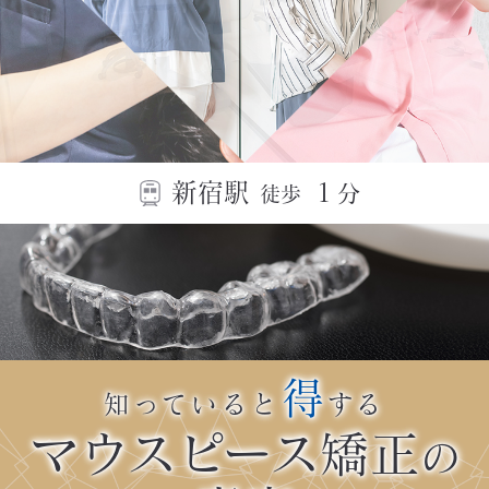
新宿駅
１
分
徒歩
得
知っていると
する
マウスピース矯正
の