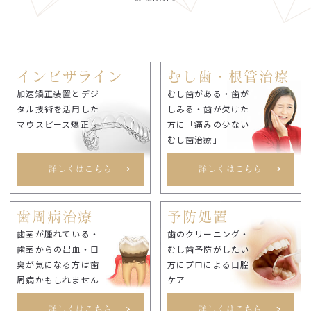
インビザライン
むし歯・根管治療
加速矯正装置とデジ
むし歯がある・歯が
タル技術を活用した
しみる・歯が欠けた
マウスピース矯正
方に「痛みの少ない
むし歯治療」
詳しくはこちら
詳しくはこちら
歯周病治療
予防処置
歯茎が腫れている・
歯のクリーニング・
歯茎からの出血・口
むし歯予防がしたい
臭が気になる方は歯
方にプロによる口腔
周病かもしれません
ケア
詳しくはこちら
詳しくはこちら