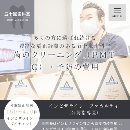
多くの方に選ばれ続ける
豊富な矯正経験のある五十嵐歯科室
歯のクリーニング（ＰＭＴ
Ｃ）・予防の費用
PRICE004
インビザライン・ファカルティ
年間矯正症例
150～400
(公認指導医)
件
インビザライン・
※院長はインビザライン社から直接依頼を受け、
ダイヤモンド
インビザライン治療を提供している歯科医師に、