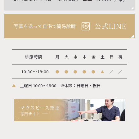
診療時間
月
火
水
木
金
土
日
祝
10:30～19:00
●
●
●
●
●
▲
／
／
▲
：土曜日 10:00～18:30
※休診：日曜日・祝日
マウスピース矯正
専門サイト