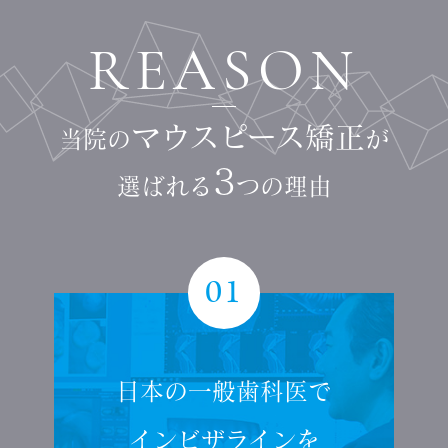
REASON
マウスピース矯正
当院の
が
3
選ばれる
つの理由
01
日本の一般歯科医で
インビザラインを