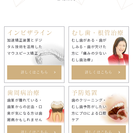
インビザライン
むし歯・根管治療
加速矯正装置とデジ
むし歯がある・歯が
タル技術を活用した
しみる・歯が欠けた
マウスピース矯正
方に「痛みの少ない
むし歯治療」
詳しくはこちら
詳しくはこちら
歯周病治療
予防処置
歯茎が腫れている・
歯のクリーニング・
歯茎からの出血・口
むし歯予防がしたい
臭が気になる方は歯
方にプロによる口腔
周病かもしれません
ケア
詳しくはこちら
詳しくはこちら