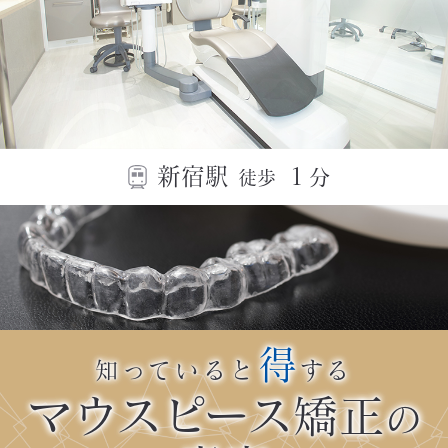
新宿駅
１
分
徒歩
得
知っていると
する
マウスピース矯正
の