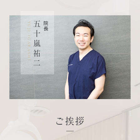
五十嵐祐二
院長
YUJI IGARASHI
ご挨拶