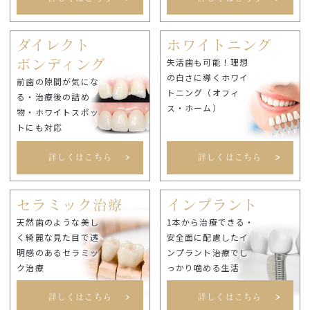
ダイレクト
ホワイトニング
失活歯も可能！理想
ボンディング
の白さに導くホワイ
前歯の隙間が気にな
トニング（オフィ
る・治療後の詰め
ス・ホーム）
物・ホワイトスポッ
トにも対応
詳しくはこちら
詳しくはこちら
セラミック治療
インプラント
天然歯のような美し
1本から治療できる・
く綺麗な見た目で透
安全面に配慮したイ
明感のあるセラミッ
ンプラント治療でし
ク治療
っかり噛める生活
詳しくはこちら
詳しくはこちら