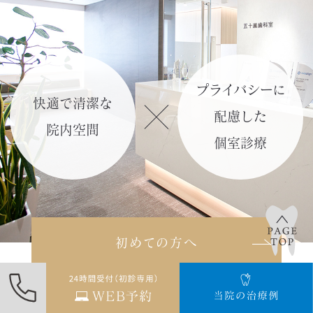
「リモートチェック（遠隔モニタリン
グ）」
の記事を作成しました。
詳しくはこち
プライバシーに
ら≫
快適で清潔な
配慮した
院内空間
2024.02.11
個室診療
「光加速矯正装置（オルソパルス）」
のページを更新しました。
詳しくはこちら≫
初めての方へ
2024.02.09
「矯正年齢別のお悩みについて」の記
事を更新しました。