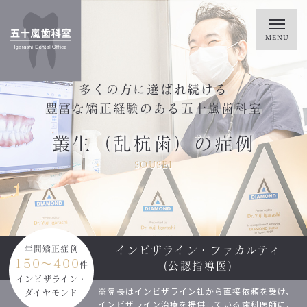
多くの方に選ばれ続ける
豊富な矯正経験のある五十嵐歯科室
叢生（乱杭歯）の症例
SOUSEI
インビザライン・ファカルティ
年間矯正症例
150～400
(公認指導医)
件
インビザライン・
※院長はインビザライン社から直接依頼を受け、
ダイヤモンド
インビザライン治療を提供している歯科医師に、