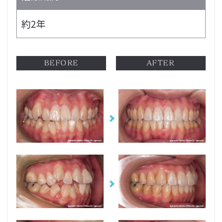
約2年
BEFORE
AFTER