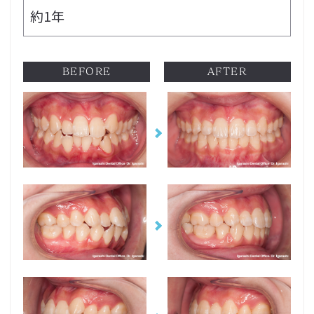
約1年
BEFORE
AFTER