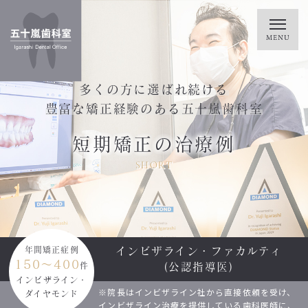
多くの方に選ばれ続ける
豊富な矯正経験のある五十嵐歯科室
短期矯正の治療例
SHORT
インビザライン・ファカルティ
年間矯正症例
150～400
(公認指導医)
件
インビザライン・
※院長はインビザライン社から直接依頼を受け、
ダイヤモンド
インビザライン治療を提供している歯科医師に、