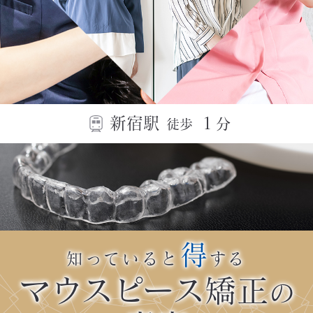
新宿駅
１
分
徒歩
得
知っていると
する
マウスピース矯正
の