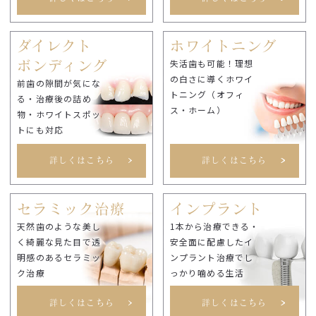
ダイレクト
ホワイトニング
失活歯も可能！理想
ボンディング
の白さに導くホワイ
前歯の隙間が気にな
トニング（オフィ
る・治療後の詰め
ス・ホーム）
物・ホワイトスポッ
トにも対応
詳しくはこちら
詳しくはこちら
セラミック治療
インプラント
天然歯のような美し
1本から治療できる・
く綺麗な見た目で透
安全面に配慮したイ
明感のあるセラミッ
ンプラント治療でし
ク治療
っかり噛める生活
詳しくはこちら
詳しくはこちら