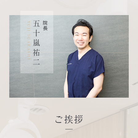
五十嵐祐二
院長
YUJI IGARASHI
ご挨拶