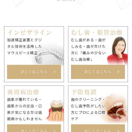
インビザライン
むし歯・根管治療
加速矯正装置とデジ
むし歯がある・歯が
タル技術を活用した
しみる・歯が欠けた
マウスピース矯正
方に「痛みの少ない
むし歯治療」
詳しくはこちら
詳しくはこちら
歯周病治療
予防処置
歯茎が腫れている・
歯のクリーニング・
歯茎からの出血・口
むし歯予防がしたい
臭が気になる方は歯
方にプロによる口腔
周病かもしれません
ケア
詳しくはこちら
詳しくはこちら