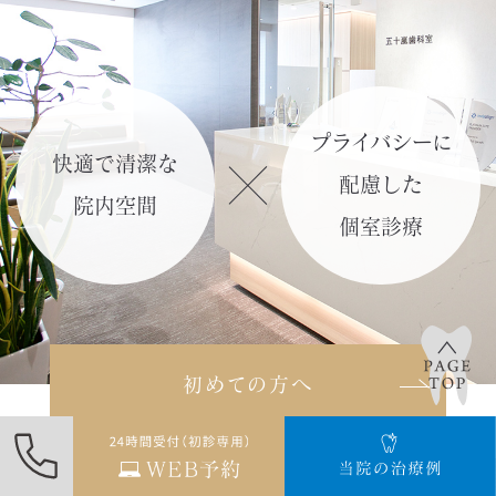
「リモートチェック（遠隔モニタリン
グ）」
の記事を作成しました。
詳しくはこち
プライバシーに
ら≫
快適で清潔な
配慮した
院内空間
2024.02.11
個室診療
「光加速矯正装置（オルソパルス）」
のページを更新しました。
詳しくはこちら≫
初めての方へ
2024.02.09
「矯正年齢別のお悩みについて」の記
事を更新しました。