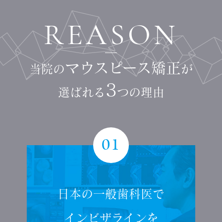
REASON
マウスピース矯正
当院の
が
3
選ばれる
つの理由
01
日本の一般歯科医で
インビザラインを