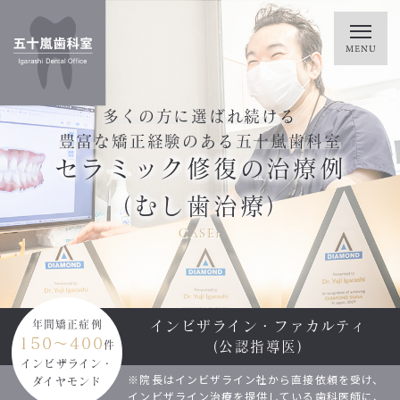
多くの方に選ばれ続ける
豊富な矯正経験のある五十嵐歯科室
セラミック修復の治療例
（むし歯治療）
CASE1
インビザライン・ファカルティ
年間矯正症例
150～400
(公認指導医)
件
インビザライン・
※院長はインビザライン社から直接依頼を受け、
ダイヤモンド
インビザライン治療を提供している歯科医師に、