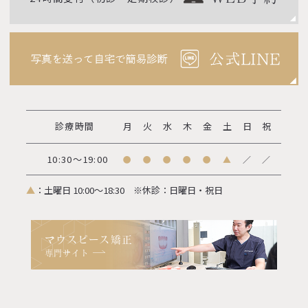
診療時間
月
火
水
木
金
土
日
祝
10:30～19:00
●
●
●
●
●
▲
／
／
▲
：土曜日 10:00～18:30
※休診：日曜日・祝日
マウスピース矯正
専門サイト